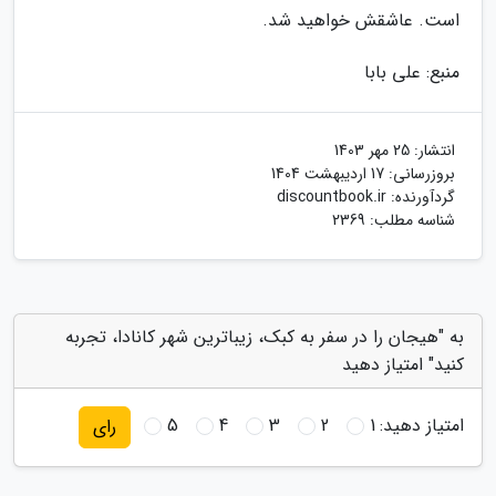
است. عاشقش خواهید شد.
منبع: علی بابا
انتشار:
25 مهر 1403
بروزرسانی:
17 اردیبهشت 1404
گردآورنده:
discountbook.ir
شناسه مطلب: 2369
به "هیجان را در سفر به کبک، زیباترین شهر کانادا، تجربه
کنید" امتیاز دهید
امتیاز دهید:
1
2
3
4
5
رای