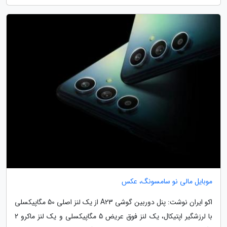
موبایل مالی نو سامسونگ، عکس
اکو ایران نوشت: پنل دوربین گوشی A23 از یک لنز اصلی 50 مگاپیکسلی
با لرزشگیر اپتیکال، یک لنز فوق عریض 5 مگاپیکسلی و یک لنز ماکرو 2