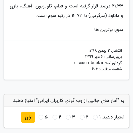
21.33 درصد قرار گرفته است و فیلم، تلویزیون، آهنگ، بازی
و دانلود (سرگرمی) با 14.73 در رتبه سوم است.
منبع: برترین ها
انتشار:
2 بهمن 1398
بروزرسانی:
6 مهر 1399
گردآورنده:
discountbook.ir
شناسه مطلب: 604
به "آمار های جالبی از وب گردی کاربران ایرانی" امتیاز دهید
امتیاز دهید:
1
2
3
4
5
رای