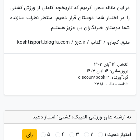
در این مقاله سعی کردیم که تاریخچه کاملی از ورزش کشتی
را در اختیار شما دوستان قرار دهیم. منتظر نظرات سازنده
شما دوستان خبرنگاران یی عزیز هستیم.
منبع: کجارو / آفتاب / koshtisport.blogfa.com / yjc.ir
انتشار:
14 آبان 1403
بروزرسانی:
14 آبان 1403
گردآورنده:
discountbook.ir
شناسه مطلب: 2381
به "رشته های ورزشی المپیک؛ کشتی" امتیاز دهید
امتیاز دهید:
1
2
3
4
5
رای