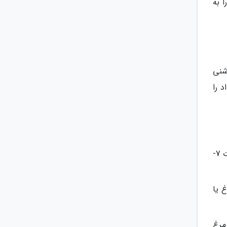
 به
شنی
د را
یک ماهیتابه بزرگ نچسب را روی حرارت میانه، گرم کنید. مرغ طعم دارشده را با انبر به ماهیتابه اضافه کنید و به مدت 7-
 یا
 مرغ