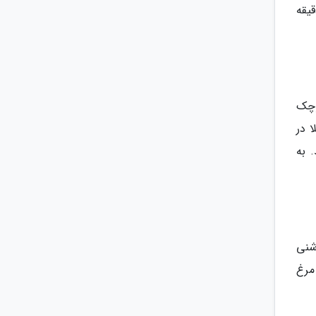
 وقت ضروری است و برای پخت آن، 15 دقیقه. طرز تهیه تاکو مرغ در مجموع 55 دقیقه
کوچک
ا در
. به
شنی
 مرغ