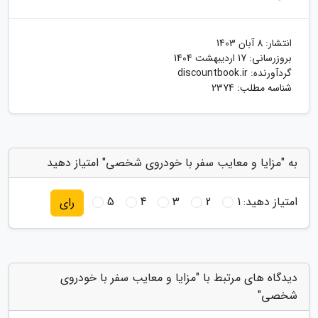
انتشار:
8 آبان 1403
بروزرسانی:
17 اردیبهشت 1404
گردآورنده:
discountbook.ir
شناسه مطلب: 2374
به "مزایا و معایب سفر با خودروی شخصی" امتیاز دهید
امتیاز دهید:
1
2
3
4
5
رای
دیدگاه های مرتبط با "مزایا و معایب سفر با خودروی
شخصی"