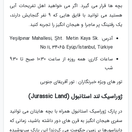
بچه ها قرار می گیرد. اگر می خواهید اهل تفریحات آبی
هستید می توانید با قایق هایی که 9 نفر گنجایش دارند،
یک رفتینگ پر ماجرا و هیجان انگیز را تجربه کنید.
آدرس: Yeşilpınar Mahallesi, Şht. Metin Kaya Sk.
No:11, 34065 Eyüp/İstanbul, Türkiye
ساعات کاری: همه روزه از ساعت 10:30 صبح تا 9:30
شب
تور های ویژه خبرنگاران : تور آفریقای جنوبی
ژوراسیک لند استانبول (Jurassic Land)
در پارک ژوراسیک استانبول همراه با بچه هایتان می توانید
سفری هیجان انگیز به قرن های دور داشته باشید، زمانی که
دایناسورها بر زمین حکومت می کردند! این پارک سرپوشیده