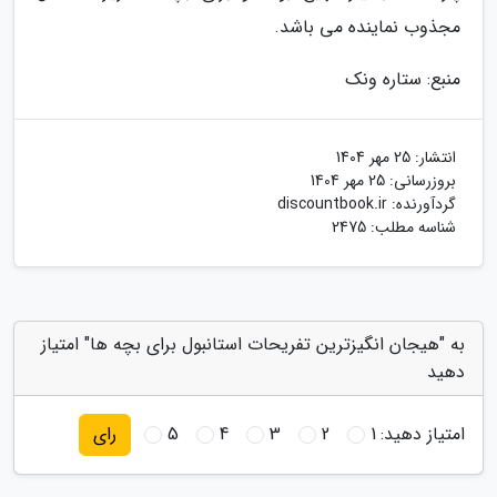
مجذوب نماینده می باشد.
منبع: ستاره ونک
انتشار:
25 مهر 1404
بروزرسانی:
25 مهر 1404
گردآورنده:
discountbook.ir
شناسه مطلب: 2475
به "هیجان انگیزترین تفریحات استانبول برای بچه ها" امتیاز
دهید
امتیاز دهید:
1
2
3
4
5
رای