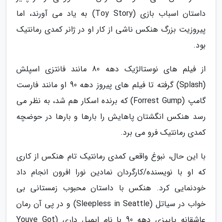
داستان اسباب بازی (Toy Story) به یاد می آورند، اما
پیروزیت بزرگ هنکس ناشی از کار او در ژانر کمدی رمانتیک
بود.
از فیلم های نوستالژیک دهه 80 مانند فانتزی اسپلش
(Splash) گرفته تا فیلم های پیروز دهه 90 او مانند فارست
گامپ (Forrest Gump) که برنده اسکار هم شد، به نظر می
رسد هنکس انگشتان پاهایش را بارها و بارها در حوضچه
کمدی رمانتیک فرو می برد.
با این حال، نبوغ واقعی کمدی رمانتیک تام هنکس از کاری
که او با نویسنده/کارگردان نمادین نورا افرون انجام داد
خودنمایی کرد. هنکس با داستان محبوب زمستانی بی
خواب در سیاتل (Sleepless in Seattle) و در پی آن رمان
عاشقانه پاییزی دهه 90 با نام ایمیل داری (Youve Got