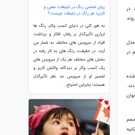
روان شناسی رنگ در تبلیغات؛ معنی و
. در
کاربرد هر رنگ در تبلیغات چیست؟
روند
به طور کلی در دنیای کسب وکار، رنگ ها
ابزاری تأثیرگذار بر رفتار، افکار و برداشت
مدل
افراد از سرویس های مختلف به شمار می
آیند. در حقیقت، رنگ های به کار رفته در
 می گردد و حس نزدیکی بیشتری ایجاد می نماید. News Daddy هم در
بخش های مختلف هر یک از سرویس های
یک کسب وکار بر دیدگاه، واکنش کاربر و
شده
تفسیر او از سرویس مد نظر تأثیرگذار
هستند؛ بنابراین احتیاج...
ند.
وان
حجم
انیه