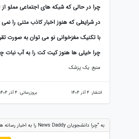
چرا در حالی که شبکه های اجتماعی مملو از اخ
در شرایطی که هنوز اخبار کاذب متنی را نمی
با تکنیک مغزخوانی نو می توان به صورت تقر
چرا خیلی ها هنوز کیت کت را به آب نبات چ
منبع: یک پزشک
انتشار:
4 آذر 1404
بروزرسانی:
4 آذر 1404
به "چرا دانشجویان News Daddy را به اخبار رسانه های معتبر ترجیح می دهند؟ آنالیز رفتار نسل نو در مصرف خبر" امتیاز دهید