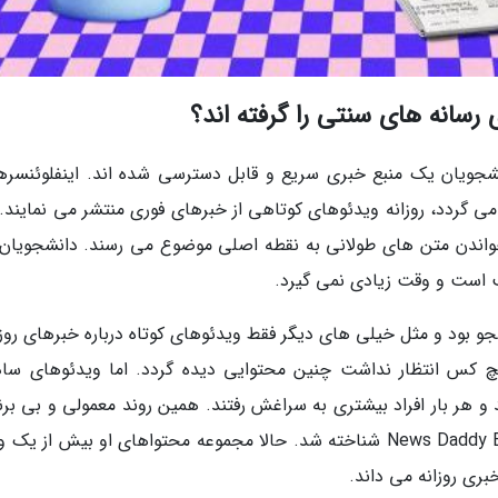
نشجویان یک منبع خبری سریع و قابل دسترسی شده اند. اینفلوئنسره
Dy که با نام News Daddy شناخته می گردد، روزانه ویدئوهای کوتاهی از خبرهای فوری منتشر می نمایند
خواندن متن های طولانی به نقطه اصلی موضوع می رسند. دانشجویان
 است و وقت زیادی نمی گیرد.
جو بود و مثل خیلی های دیگر فقط ویدئوهای کوتاه درباره خبرهای روز
 سال 2020 شروع کرد و هیچ کس انتظار نداشت چنین محتوایی دیده گردد. اما ویدئوهای سا
ند و هر بار افراد بیشتری به سراغش رفتند. همین روند معمولی و بی برن
پایه شکل گیری چیزی شد که بعدها به نام News Daddy Empire شناخته شد. حالا مجموعه محتواهای او بیش از ی
خبری روزانه می داند.