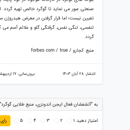
صنعتی عبور می نماید تا گوگرد خالص تهیه گردد. 
تعیین نیست؛ اما قرار گرفتن در معرض هیدروژن س
تنفسی، تنگی نفس، گرفتگی گلو و علائم آسم می گر
گردد.
منبع: کجارو / forbes.com / true
انتشار:
28 آبان 1403
بروزرسانی:
17 اردیبهشت 1404
به "آتشفشان فعال ایجن اندونزی، منبع طلایی گوگرد" 
امتیاز دهید:
1
2
3
4
5
رای