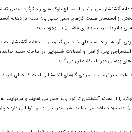
دهانه آتشفشان می روند و استخراج بلوک های زرد گوگرد معدنی ته ن
ن بخش از آتشفشان غلظت گازهای سمی بسیار بالا است. در دهانه آتشف
دی، آن ها را در سبدهای خود می گذارند و از دهانه آتشفشان به 
د استخراجی پس از فعل و انفعالات شیمیایی در ساخت سفید نماینده 
ای پوستی مورد استفاده قرار می گیرد.
ه علت احتراق خود به خودی گازهای آتشفشانی است که دمای این ق
چیان بلوک های گوگرد با وزنی حدود 80 کیلوگرم را از دهانه آتشفشان تا کوه پایه حمل می نمایند و در نهایت ب
رم، مبلغی معادل 8 سنت (حدود 350 تومان)، دستمزد دریافت می نمایند. هر معدن چی در روز توانایی دارد دوب
به دمای ذوب می رسند و به مایع تبدیل می شوند. این مایع از فیلتر