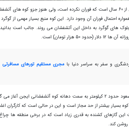
کوه آتشفشانی ایجن (Ijen) در کشور اندونزی بیش از 60 سال است که فوران نکرده است، ولی هنوز جزو کوه های آت
واره احتمال فوران آن وجود دارد. این کوه منبع بسیار مهمی از گوگرد 
بلوک های گوگرد به داخل این آتشفشان می روند. جالب است بدانید 
شگری و سفر به سراسر دنیا با
مجری مستقیم تورهای مسافرتی و
روز این معدن چی ها کمی پس از نیمه شب، با صعود حدود 2 کیلومتر به سمت دهانه کوه آتشفشانی ایجن آغاز م
ه بسیار بیشتر از حد مجاز است و این در حالی است که کارگران اغلب
 این گازهای کشنده به قدری زیاد است که در برخی منطقه ها چراغ 