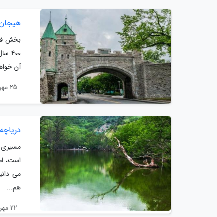
هیجان ر
بخش فران
400 
آن خواه
25 مهر 1403
دریاچه
مسیری ک
است، اما
می دانی
هم...
22 مهر 1403