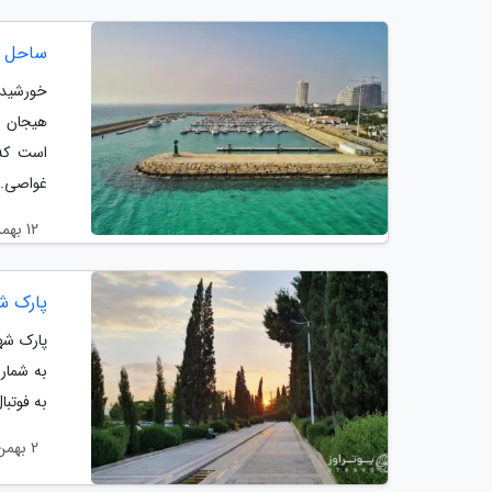
ساحل م
خورشید آ
هیجان ،
است که 
غواصی..
12 بهمن 1403
پارک شه
پارک شه
به شمار
به فوتبا
2 بهمن 1403