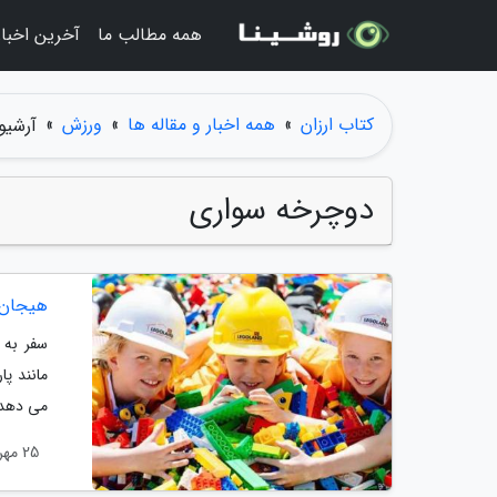
همه مطالب ما
آخرین اخبار
کتاب ارزان
»
همه اخبار و مقاله ها
»
ورزش
»
آرشیو
دوچرخه سواری
هیجان 
سفر به 
مانند پا
می دهد. 
25 مهر 1404