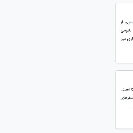
ن پلاس باتومی Hotel Best Western Plus Batumi در فاصله 50 متری از
رد . بست وسترن پلاس که از هتل های 4 ستاره باتومی
اری می
ا است.
سفرهای
.