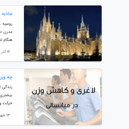
جاذبه 
روسیه و
مدرن دا
هنگام لذ
16 آذر 1400
چه ورز
زندگی ا
بیشتری 
حرکت ور
13 شهریور 1400