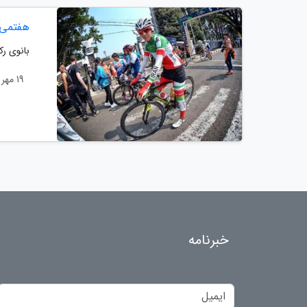
هفتمی 
بانوی رک
19 مهر 1397
خبرنامه