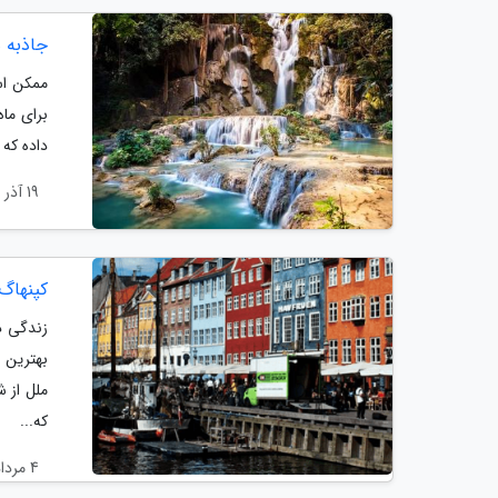
جاذبه ه
برای ماه
داده که 
19 آذر 1399
کپنهاگ
زندگی د
ملل از 
که...
4 مرداد 1399