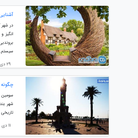
آشنایی
در شهر 
انگیز و
سیستم..
29 دی 1401
چگونه ب
سومین ش
شهر بند
تاریخی ب
11 دی 1400