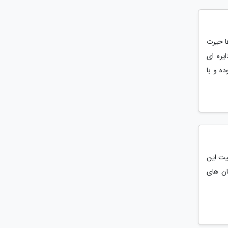
ا حیرت
یره ای
 بوده و با
یت این
ن­ های