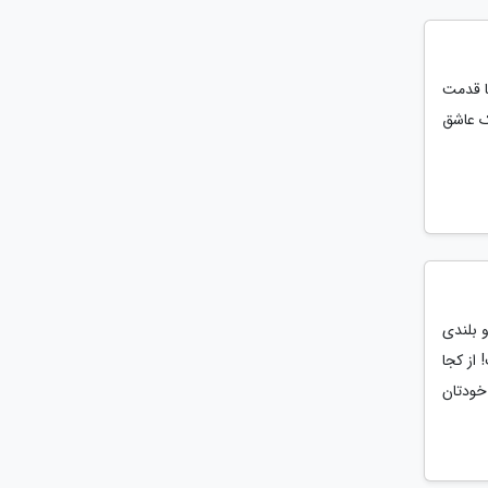
ا قدمت
بک عاشق
 بلندی
از کجا
خودتان