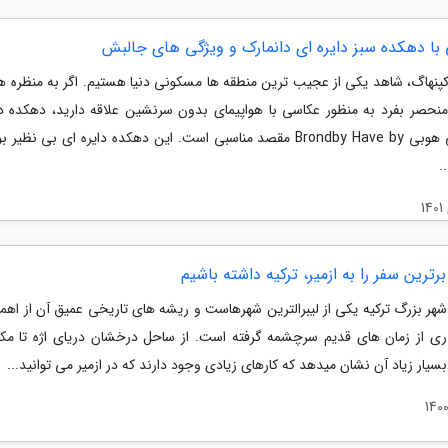
 با دهکده سبز دایره ای دانمارک و ویژگی های جالبش
کپنهاگ، شاهد یکی از عجیب ترین منطقه ها مسکونی دنیا هستیم. اگر به منظره ه
 منحصر بفرد به منظور عکاسی با هواپیمای بدون سرنشین علاقه دارید، دهکده دا
بروندبی هوبی Brondby Have by مقصد مناسبی است. این دهکده دایره ای بی نظیر
.
رترین سفر را به ازمیر، ترکیه داشته باشیم
هر بزرگ ترکیه یکی از لیبرال­ترین شهرهاست و ریشه­ های تاریخی عمیق آن از اهم
ری از زمان­ های قدیم سرچشمه گرفته است. از ساحل درخشان دریای اژه تا مکا
سیار زیاد آن نشان می­دهد که کارهای زیادی وجود دارند که در ازمیر می­ توانید...