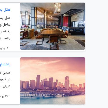
هتل بس
به شمار
باشد . ا
8 اردیبهشت 1399
راهنمای
میامی ش
در فلور
دریایی، 
22 بهمن 1398