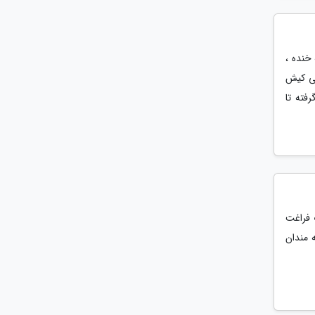
خنده ،
نی کیش
فته تا
 فراغت
 مندان